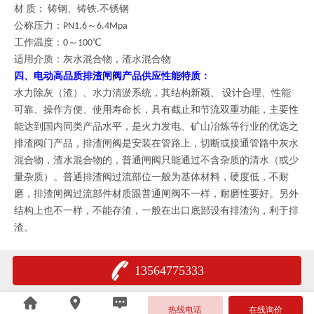
材 质： 铸钢、铸铁.不锈钢
：
公称压力
PN1.6～6.4Mpa
：
工作温度
0～100℃
适用介质：灰水混合物，渣水混合物
四、
电动高品质排渣闸阀产品供应
性能特质：
水力除灰（渣）、水力清淤系统，其结构新颖、 设计合理、性能
可靠、操作方便、使用寿命长，具有截止和节流双重功能，主要性
能达到国内同类产品水平，是火力发电、矿山冶炼等行业的优选之
，排渣闸阀
排渣阀门产品
是安装在管路上，切断或接通管路中灰水
混合物，渣水混合物的，普通闸阀只能通过不含杂质的清水（或少
量杂质）。普通排渣阀过流部位一般为基体材料，硬度低，不耐
排渣闸阀
磨，
过流部件材质跟普通闸阀不一样，耐磨性要好。另外
结构上也不一样，不能存渣，一般在出口底部设有排渣沟，利于排
渣。
13564775333
热线电话
在线询价