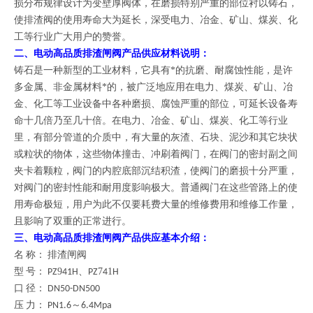
损分布规律设计为变壁厚阀体，在磨损特别严重的部位衬以铸石，
使排渣阀的使用寿命大为延长，深受电力、冶金、矿山、煤炭、化
工等行业广大用户的赞誉。
二、
电动高品质排渣闸阀产品供应
材料说明
：
铸石是一种新型的工业材料，它具有*的抗磨、耐腐蚀性能，是许
多金属、非金属材料*的，被广泛地应用在电力、煤炭、矿山、冶
金、化工等工业设备中各种磨损、腐蚀严重的部位，可延长设备寿
命十几倍乃至几十倍。在电力、冶金、矿山、煤炭、化工等行业
里，有部分管道的介质中，有大量的灰渣、石块、泥沙和其它块状
或粒状的物体，这些物体撞击、冲刷着阀门，在阀门的密封副之间
夹卡着颗粒，阀门的内腔底部沉结积渣，使阀门的磨损十分严重，
对阀门的密封性能和耐用度影响极大。普通阀门在这些管路上的使
用寿命极短，用户为此不仅要耗费大量的维修费用和维修工作量，
且影响了双重的正常进行。
三、
电动高品质排渣闸阀产品供应
基本介绍：
名 称： 排渣闸阀
9
7
1
型 号： PZ
41H、PZ
4
H
口 径： DN50-DN500
压 力： PN1.6～6.4Mpa