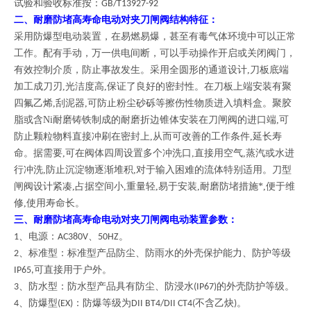
试验和验收标准按：
GB/T13927-92
二、
耐磨防堵高寿命电动对夹刀闸阀
结构特征：
采用防爆型电动装置，在易燃易爆，甚至有毒气体环境中可以正常
工作。配有手动，万一供电间断，可以手动操作开启或关闭阀门，
采用全圆形的通道设计,刀板底端
有效控制介质，防止事故发生。
加工成刀刃,光洁度高,保证了良好的密封性。在刀板上端安装有聚
四氟乙烯,刮泥器,可防止粉尘砂砾等擦伤性物质进入填料盒。聚胶
脂或含Ni耐磨铸铁制成的耐磨折边锥体安装在刀闸阀的进口端,可
防止颗粒物料直接冲刷在密封上,从而可改善的工作条件,延长寿
命。据需要,可在阀体四周设置多个冲洗口,直接用空气,蒸汽或水进
行冲洗,防止沉淀物逐渐堆积,对于输入困难的流体特别适用。刀型
闸阀设计紧凑,占据空间小,重量轻,易于安装,耐磨防堵措施*,便于维
修,使用寿命长。
三、
耐磨防堵高寿命电动对夹刀闸阀
电动装置参数：
1、电源：AC380V、50HZ。
2、标准型：标准型产品防尘、防雨水的外壳保护能力、防护等级
IP65,可直接用于户外。
3、防水型：防水型产品具有防尘、防浸水(IP67)的外壳防护等级。
4、防爆型(EX)：防爆等级为DII BT4/DII CT4(不含乙炔)。