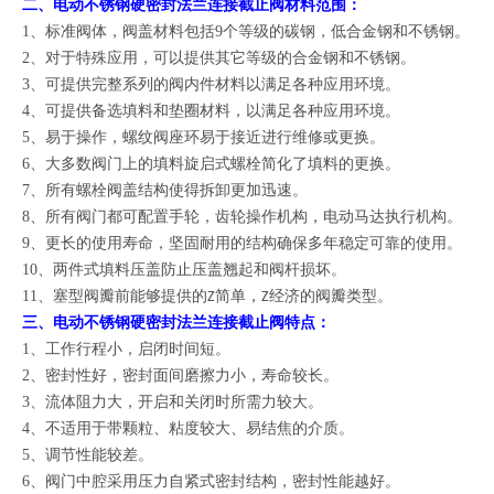
二、
电动不锈钢硬密封法兰连接截止阀
：
材料范围
1、
标准阀体
，
阀盖材料包括9个等级的碳钢，低合金钢和不锈钢。
2、
对于特殊应用，可以提供其它等级的合金钢和不锈钢。
3、
可提供完整系列的阀内件材料以满足各种应用环境。
4、
可提供备选填料和垫圈材料，以满足各种应用环境。
5、
，
易于操作
螺纹阀座环易于接近进行维修或更换。
6、
大多数阀门上的填料旋启式螺栓简化了填料的更换。
7、
所有螺栓阀盖结构使得拆卸更加迅速。
8、
。
所有阀门都可配置手轮，齿轮操作机构，电动马达执行机构
9、
，
更长的使用寿命
坚固耐用的结构确保多年稳定可靠的使用。
10、
两件式填料压盖防止压盖翘起和阀杆损坏。
11、
塞型阀瓣前能够提供的Z简单，Z经济的阀瓣类型。
三、
电动不锈钢硬密封法兰连接截止阀
特点：
1、
工作行程小，启闭时间短。
2、
密封性好，密封面间磨擦力小，寿命较长。
3、
流体阻力大，开启和关闭时所需力较大。
4、
不适用于带颗粒、粘度较大、易结焦的介质。
5、
调节性能较差。
6、
。
阀门中腔采用压力自紧式密封结构，密封性能越好